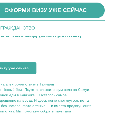
ОФОРМИ ВИЗУ УЖЕ СЕЙЧАС
ГРАЖДАНСТВО
а в Таиланд (электронная)
изу уже сейчас
 на электронную визу в Таиланд
те тёплый бриз Пхукета, слышите шум волн на Самуи,
чной еды в Бангкоке… Осталось самое
ешение на въезд. И здесь легко споткнуться: не та
 без номера, фото с тенью — и вместо предвкушения
или отказ. Мы помогаем собрать пакет для