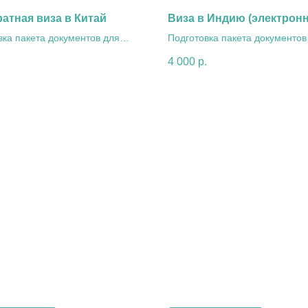
атная виза в Китай
Виза в Индию (электронн
вка пакета документов для
Подготовка пакета документов
тной визы в Китай
в Индию (электронная)
.
4 000
р.