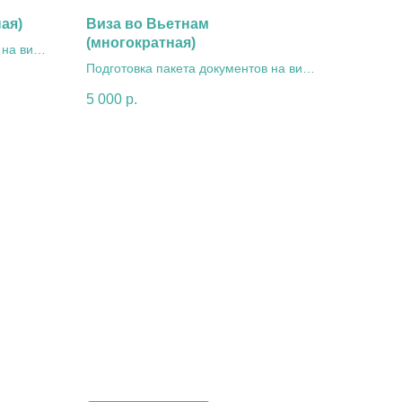
ая)
Виза во Вьетнам
(многократная)
 на визу
Подготовка пакета документов на визу
во Вьетнам (многократная)
5 000
р.