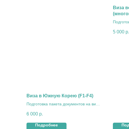
Виза в
(много
Подгото
во Вьет
5 000
р
Виза в Южную Корею (F1-F4)
Подготовка пакета документов на визу
в Южную Корею (F1-F4) «под ключ»
6 000
р.
Подробнее
По