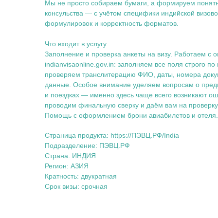
Мы не просто собираем бумаги, а формируем понятн
консульства — с учётом специфики индийской визово
формулировок и корректность форматов.
Что входит в услугу
Заполнение и проверка анкеты на визу. Работаем с
indianvisaonline.gov.in: заполняем все поля строго п
проверяем транслитерацию ФИО, даты, номера докум
данные. Особое внимание уделяем вопросам о пред
и поездках — именно здесь чаще всего возникают ош
проводим финальную сверку и даём вам на проверку
Помощь с оформлением брони авиабилетов и отеля.
Страница продукта: https://ПЭВЦ.РФ/India
Подразделение: ПЭВЦ.РФ
Страна: ИНДИЯ
Регион: АЗИЯ
Кратность: двукратная
Срок визы: срочная