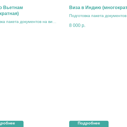
о Вьетнам
Виза в Индию (многократ
кратная)
Подготовка пакета документов
вка пакета документов на визу
визы в Индию (многократная)
8 000
р.
нам (многократная)
.
дробнее
Подробнее