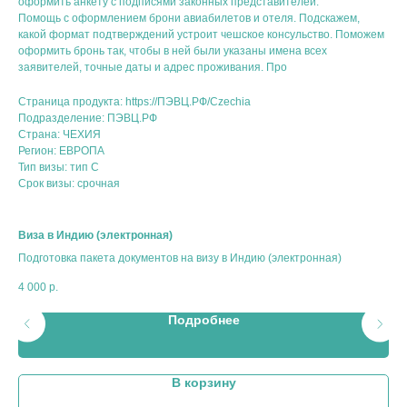
оформить анкету с подписями законных представителей.
Помощь с оформлением брони авиабилетов и отеля. Подскажем,
какой формат подтверждений устроит чешское консульство. Поможем
оформить бронь так, чтобы в ней были указаны имена всех
заявителей, точные даты и адрес проживания. Про
Страница продукта: https://ПЭВЦ.РФ/Czechia
Подразделение: ПЭВЦ.РФ
Страна: ЧЕХИЯ
Регион: ЕВРОПА
Тип визы: тип C
Срок визы: срочная
Виза в Индию (электронная)
Одн
Подготовка пакета документов на визу в Индию (электронная)
Под
4 000
р.
6 0
Подробнее
В корзину