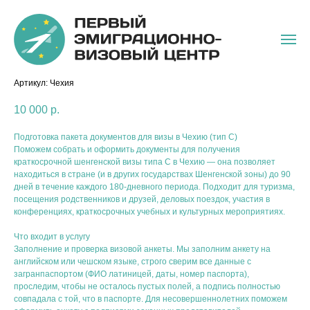
Виза в Чехию (туризм)
Артикул:
Чехия
10 000
р.
Подготовка пакета документов для визы в Чехию (тип C)
Поможем собрать и оформить документы для получения
краткосрочной шенгенской визы типа C в Чехию — она позволяет
находиться в стране (и в других государствах Шенгенской зоны) до 90
дней в течение каждого 180‑дневного периода. Подходит для туризма,
посещения родственников и друзей, деловых поездок, участия в
конференциях, краткосрочных учебных и культурных мероприятиях.
Что входит в услугу
Заполнение и проверка визовой анкеты. Мы заполним анкету на
английском или чешском языке, строго сверим все данные с
загранпаспортом (ФИО латиницей, даты, номер паспорта),
проследим, чтобы не осталось пустых полей, а подпись полностью
совпадала с той, что в паспорте. Для несовершеннолетних поможем