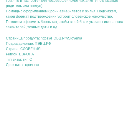
той, что в паспорте (для несовершеннолетних анкету подписывает
родитель или опекун).
Помощь с оформлением брони авиабилетов и жилья. Подскажем,
какой формат подтверждений устроит словенское консульство.
Поможем оформить бронь так, чтобы в ней были указаны имена всех
заявителей, точные даты и ад
Страница продукта: https://ПЭВЦ.РФ/Slovenia
Подразделение: ПЭВЦ.РФ
Страна: СЛОВЕНИЯ
Регион: ЕВРОПА
Тип визы: тип C
Срок визы: срочная
Дву
Под
6 0